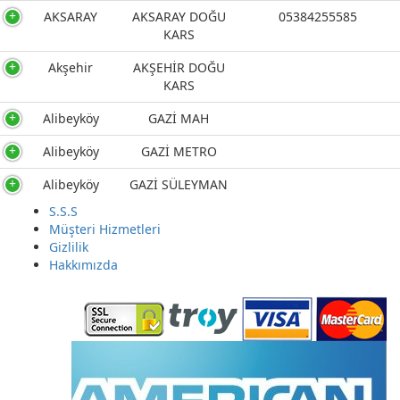
AKSARAY
AKSARAY DOĞU
05384255585
KARS
Akşehir
AKŞEHİR DOĞU
KARS
Alibeyköy
GAZİ MAH
Alibeyköy
GAZİ METRO
Alibeyköy
GAZİ SÜLEYMAN
S.S.S
Alibeyköy
GÜLTEPE
Müşteri Hizmetleri
Gizlilik
Alibeyköy
KASIMPAŞA2
Hakkımızda
Alibeyköy
OKMEYDANI
AMASYA
AMASYA
***0534 237 85 11
müşteri hizmetler
AMASYA
AMASYA ANIT