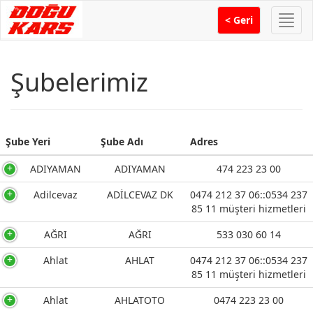
Menü
< Geri
Şubelerimiz
Şube Yeri
Şube Adı
Adres
Şube Yeri
Şube Adı
Adres
ADIYAMAN
ADIYAMAN
474 223 23 00
Adilcevaz
ADİLCEVAZ DK
0474 212 37 06::0534 237
85 11 müşteri hizmetleri
AĞRI
AĞRI
533 030 60 14
Ahlat
AHLAT
0474 212 37 06::0534 237
85 11 müşteri hizmetleri
Ahlat
AHLATOTO
0474 223 23 00